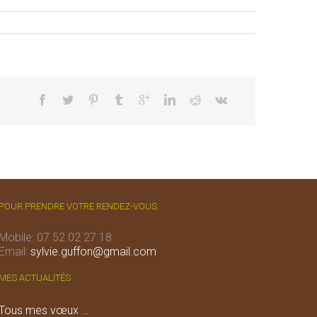
POUR PRENDRE VOTRE RENDEZ-VOUS :
Mobile: 07 52 02 27 18
Email:
sylvie.guffon@gmail.com
MES ACTUALITÉS
Tous mes vœux …